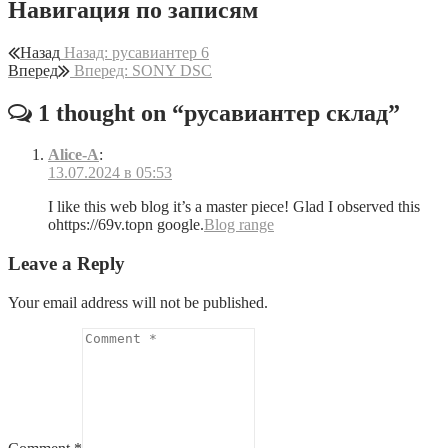
Навигация по записям
Назад
Назад:
русавиантер 6
Вперед
Вперед:
SONY DSC
1 thought on “
русавиантер склад
”
Alice-A
:
13.07.2024 в 05:53
I like this web blog it’s a master piece! Glad I observed this
ohttps://69v.topn google.
Blog range
Leave a Reply
Your email address will not be published.