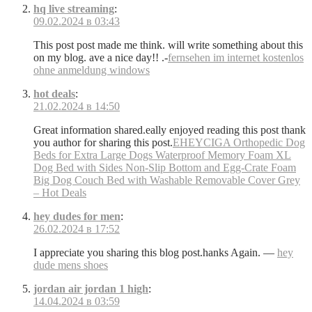
hq live streaming
:
09.02.2024 в 03:43
This post post made me think. will write something about this
on my blog. ave a nice day!! .-
fernsehen im internet kostenlos
ohne anmeldung windows
hot deals
:
21.02.2024 в 14:50
Great information shared.eally enjoyed reading this post thank
you author for sharing this post.
EHEYCIGA Orthopedic Dog
Beds for Extra Large Dogs Waterproof Memory Foam XL
Dog Bed with Sides Non-Slip Bottom and Egg-Crate Foam
Big Dog Couch Bed with Washable Removable Cover Grey
– Hot Deals
hey dudes for men
:
26.02.2024 в 17:52
I appreciate you sharing this blog post.hanks Again. —
hey
dude mens shoes
jordan air jordan 1 high
:
14.04.2024 в 03:59