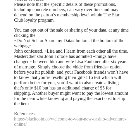
Please note that the specific details of these promotions,
including concrete numbers, can vary over time and may
depend on the patron’s membership level within The Star
Club loyalty program.
You can opt out of the sale or sharing of your data, at any time
clicking the
«Do Not Sell or Share my Data» button at the bottom of the
webpage.
John confessed, «Lisa and I learn from each other all the time.
MasterChef star John Torode has admitted «things have
changed» between him and wife Lisa Faulkner after six years
of marriage. Simply choose the «hide from friends» option
before you hit publish, and your Facebook friends won’t have
to know that you’re reselling their gifts! To test which will
perform better for you, you’ll want to also create a listing
that’s only $10 but has an additional charge of $5 for
shipping. Another buyer might want to pay the lowest amount
for the item while knowing and paying the exact cost to ship
the item.
References:
https://blackcoin.co/welcome-to-your-new-casino-adventure-
online/