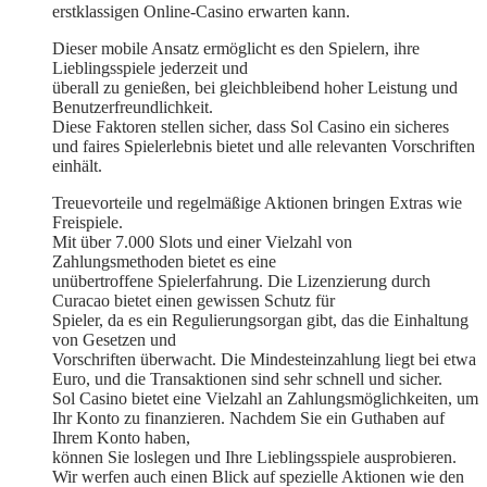
erstklassigen Online-Casino erwarten kann.
Dieser mobile Ansatz ermöglicht es den Spielern, ihre
Lieblingsspiele jederzeit und
überall zu genießen, bei gleichbleibend hoher Leistung und
Benutzerfreundlichkeit.
Diese Faktoren stellen sicher, dass Sol Casino ein sicheres
und faires Spielerlebnis bietet und alle relevanten Vorschriften
einhält.
Treuevorteile und regelmäßige Aktionen bringen Extras wie
Freispiele.
Mit über 7.000 Slots und einer Vielzahl von
Zahlungsmethoden bietet es eine
unübertroffene Spielerfahrung. Die Lizenzierung durch
Curacao bietet einen gewissen Schutz für
Spieler, da es ein Regulierungsorgan gibt, das die Einhaltung
von Gesetzen und
Vorschriften überwacht. Die Mindesteinzahlung liegt bei etwa
Euro, und die Transaktionen sind sehr schnell und sicher.
Sol Casino bietet eine Vielzahl an Zahlungsmöglichkeiten, um
Ihr Konto zu finanzieren. Nachdem Sie ein Guthaben auf
Ihrem Konto haben,
können Sie loslegen und Ihre Lieblingsspiele ausprobieren.
Wir werfen auch einen Blick auf spezielle Aktionen wie den