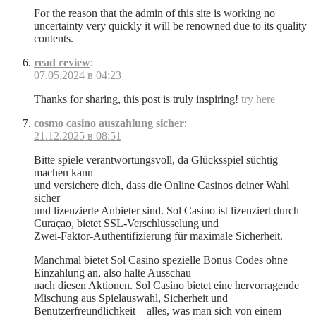
For the reason that the admin of this site is working no
uncertainty very quickly it will be renowned due to its quality
contents.
read review
:
07.05.2024 в 04:23
Thanks for sharing, this post is truly inspiring!
try here
cosmo casino auszahlung sicher
:
21.12.2025 в 08:51
Bitte spiele verantwortungsvoll, da Glücksspiel süchtig
machen kann
und versichere dich, dass die Online Casinos deiner Wahl
sicher
und lizenzierte Anbieter sind. Sol Casino ist lizenziert durch
Curaçao, bietet SSL-Verschlüsselung und
Zwei-Faktor-Authentifizierung für maximale Sicherheit.
Manchmal bietet Sol Casino spezielle Bonus Codes ohne
Einzahlung an, also halte Ausschau
nach diesen Aktionen. Sol Casino bietet eine hervorragende
Mischung aus Spielauswahl, Sicherheit und
Benutzerfreundlichkeit – alles, was man sich von einem