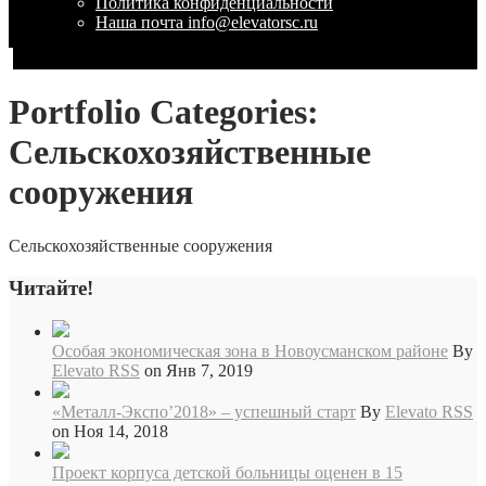
Политика конфиденциальности
Наша почта info@elevatorsc.ru
Portfolio Categories:
Сельскохозяйственные
сооружения
Сельскохозяйственные сооружения
Читайте!
Особая экономическая зона в Новоусманском районе
By
Elevato RSS
on Янв 7, 2019
«Металл-Экспо’2018» – успешный старт
By
Elevato RSS
on Ноя 14, 2018
Проект корпуса детской больницы оценен в 15