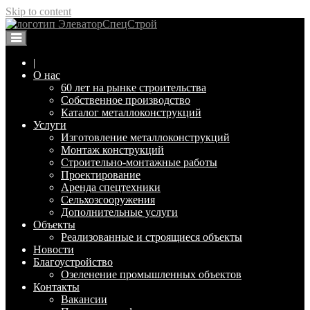
Skip to content
Элеваторспецстрой Воронеж
Изготовление и монтаж металлоконструкций
|
О нас
60 лет на рынке строительства
Собственное производство
Каталог металлоконструкций
Услуги
Изготовление металлоконструкций
Монтаж конструкций
Строительно-монтажные работы
Проектирование
Аренда спецтехники
Сельхозсооружения
Дополнительные услуги
Объекты
Реализованные и строящиеся объекты
Новости
Благоустройство
Озеленение промышленных объектов
Контакты
Вакансии