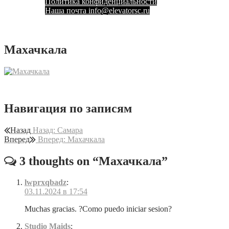
Политика конфиденциальности
Наша почта info@elevatorsc.ru
Махачкала
Навигация по записям
Назад
Назад:
Самара
Вперед
Вперед:
Махачкала
3 thoughts on “
Махачкала
”
lwprxqbadz
:
03.11.2024 в 17:54
Muchas gracias. ?Como puedo iniciar sesion?
Studio Maids
: