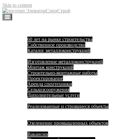
Skip to content
Элеваторспецстрой Воронеж
Изготовление и монтаж металлоконструкций
|
О нас
60 лет на рынке строительства
Собственное производство
Каталог металлоконструкций
Услуги
Изготовление металлоконструкций
Монтаж конструкций
Строительно-монтажные работы
Проектирование
Аренда спецтехники
Сельхозсооружения
Дополнительные услуги
Объекты
Реализованные и строящиеся объекты
Новости
Благоустройство
Озеленение промышленных объектов
Контакты
Вакансии