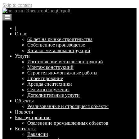
Skip to content
Элеваторспецстрой Воронеж
Изготовление и монтаж металлоконструкций
|
О нас
60 лет на рынке строительства
Собственное производство
Каталог металлоконструкций
Услуги
Изготовление металлоконструкций
Монтаж конструкций
Строительно-монтажные работы
Проектирование
Аренда спецтехники
Сельхозсооружения
Дополнительные услуги
Объекты
Реализованные и строящиеся объекты
Новости
Благоустройство
Озеленение промышленных объектов
Контакты
Вакансии