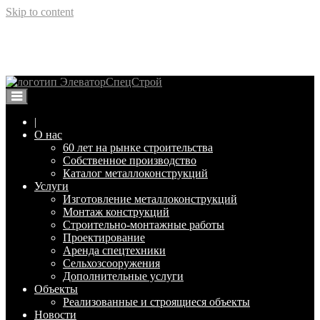
Skip to content
Зернохранилище
Элеваторспецстрой Воронеж
Изготовление и монтаж металлоконструкций
|
О нас
60 лет на рынке строительства
Собственное производство
Каталог металлоконструкций
Услуги
Изготовление металлоконструкций
Монтаж конструкций
Строительно-монтажные работы
Проектирование
Аренда спецтехники
Сельхозсооружения
Дополнительные услуги
Объекты
Реализованные и строящиеся объекты
Новости