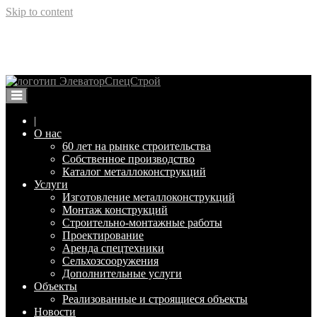
Skip to content
Теплицы
Элеваторспецстрой Воронеж
Изготовление и монтаж металлоконструкций
|
О нас
60 лет на рынке строительства
Собственное производство
Каталог металлоконструкций
Услуги
Изготовление металлоконструкций
Монтаж конструкций
Строительно-монтажные работы
Проектирование
Аренда спецтехники
Сельхозсооружения
Дополнительные услуги
Объекты
Реализованные и строящиеся объекты
Новости